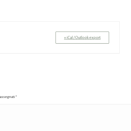
+ iCal / Outlook export
trassegnati
*