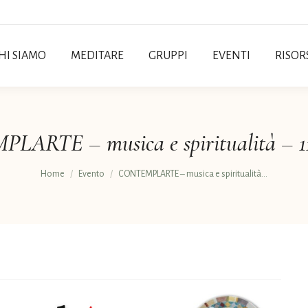
HI SIAMO
MEDITARE
GRUPPI
EVENTI
RISOR
ARTE – musica e spiritualità – 11
Tu sei qui:
Home
Evento
CONTEMPLARTE – musica e spiritualità…