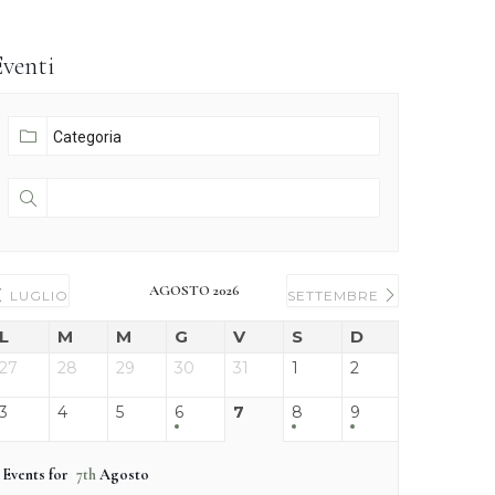
Eventi
AGOSTO 2026
LUGLIO
SETTEMBRE
L
M
M
G
V
S
D
27
28
29
30
31
1
2
3
4
5
6
7
8
9
Events for
7th
Agosto