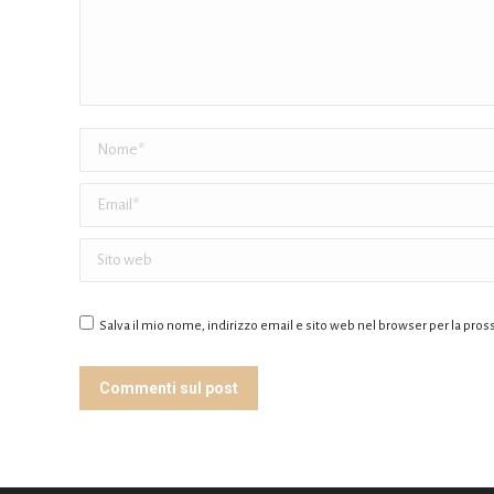
Nome *
Email *
Sito web
Salva il mio nome, indirizzo email e sito web nel browser per la pr
Commenti sul post