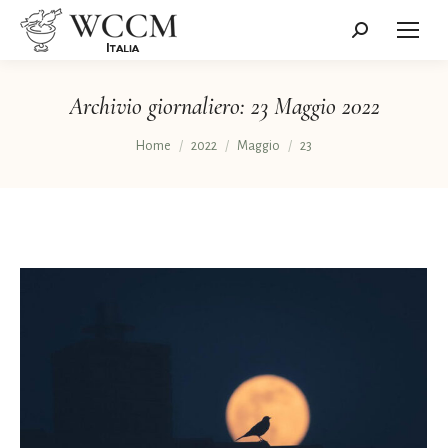
Cerca:
Archivio giornaliero:
23 Maggio 2022
Tu sei qui:
Home
2022
Maggio
23