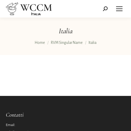
Cerca:
Italia
Tu sei qui:
Home
RVM Singular Name
Italia
Contatti
Email: