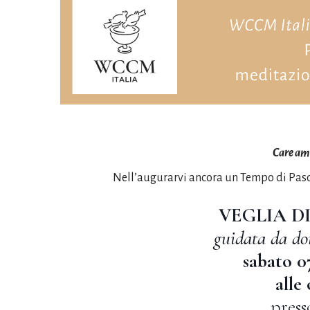
Care ami
Nell’augurarvi ancora un Tempo di Pasqu
VEGLIA D
guidata da do
sabato 0
alle
press