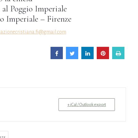
 al Poggio Imperiale
io Imperiale – Firenze
azionecristiana.fi@gmail.com
+ iCal / Outlook export
STE