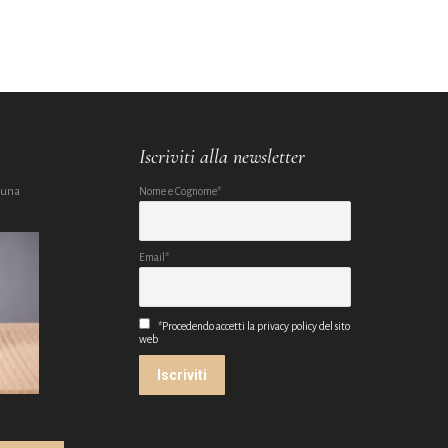
Iscriviti alla newsletter
 una
Nome e Cognome*
Email*
*Procedendo accetti la privacy policy del sito
web