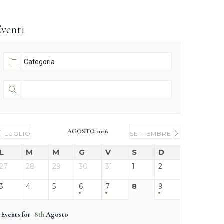
Eventi
AGOSTO 2026
LUGLIO
SETTEMBRE
L
M
M
G
V
S
D
27
28
29
30
31
1
2
3
4
5
6
7
8
9
Events for
8th
Agosto