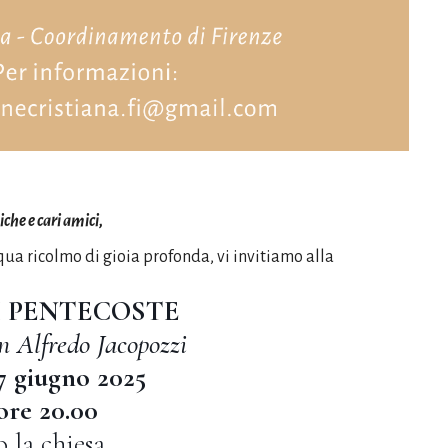
che e cari amici,
a ricolmo di gioia profonda, vi invitiamo alla
I PENTECOSTE
n Alfredo Jacopozzi
7 giugno 2025
 ore 20.00
o la chiesa