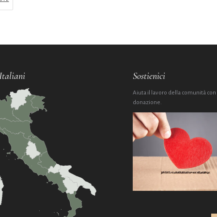
Italiani
Sostienici
Aiuta il lavoro della comunità con
donazione.