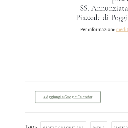
SS. Annunziata
Piazzale di Pogg
Per informazioni:
medit
+ Aggiungi a Google Calendar
Tags:
,
,
MEDITAZIONE CRISTIANA
PASQUA
PENTECO