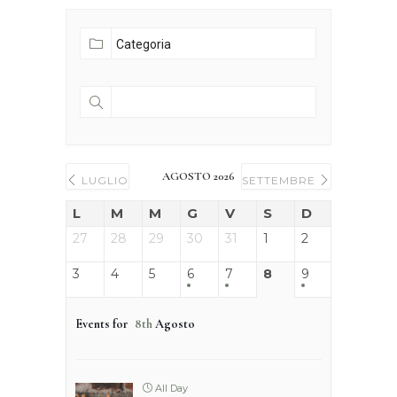
AGOSTO 2026
LUGLIO
SETTEMBRE
L
M
M
G
V
S
D
27
28
29
30
31
1
2
3
4
5
6
7
8
9
Events for
8th
Agosto
All Day