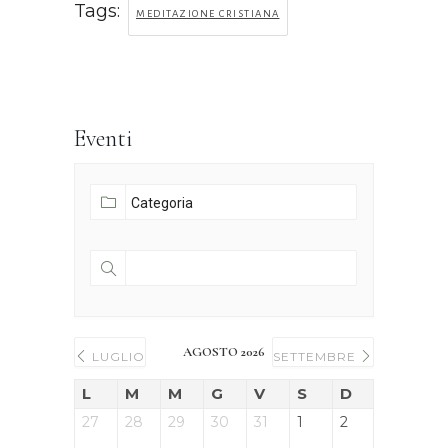
Tags:
MEDITAZIONE CRISTIANA
Eventi
AGOSTO 2026
LUGLIO
SETTEMBRE
L
M
M
G
V
S
D
27
28
29
30
31
1
2