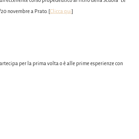
 un eccellente corso propedeutico al ritiro della Scuola “Le
18/20 novembre a Prato.
[
Clicca qui
]
partecipa per la prima volta o è alle prime esperienze con