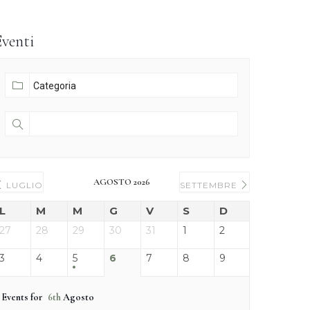
Eventi
AGOSTO 2026
LUGLIO
SETTEMBRE
L
M
M
G
V
S
D
27
28
29
30
31
1
2
3
4
5
6
7
8
9
Events for
6th
Agosto