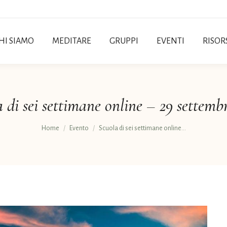
HI SIAMO
MEDITARE
GRUPPI
EVENTI
RISOR
 di sei settimane online – 29 settemb
Tu sei qui:
Home
Evento
Scuola di sei settimane online…