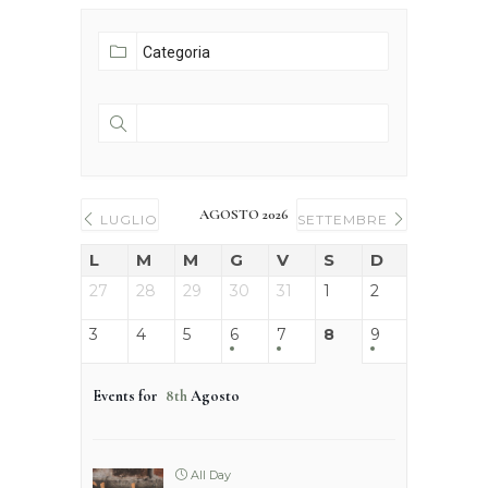
AGOSTO 2026
LUGLIO
SETTEMBRE
L
M
M
G
V
S
D
27
28
29
30
31
1
2
3
4
5
6
7
8
9
Events for
8th
Agosto
All Day