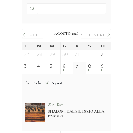
AGOSTO 2026
LUGLIO
SETTEMBRE
L
M
M
G
V
S
D
27
28
29
30
31
1
2
3
4
5
6
7
8
9
Events for
7th
Agosto
All Day
SHALOM: DAL SILENZIO ALLA
PAROLA