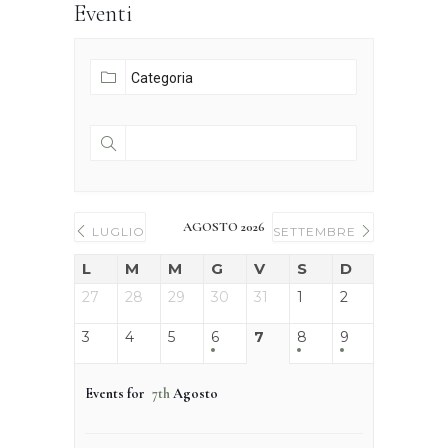
Eventi
AGOSTO 2026
LUGLIO
SETTEMBRE
L
M
M
G
V
S
D
27
28
29
30
31
1
2
3
4
5
6
7
8
9
Events for
7th
Agosto