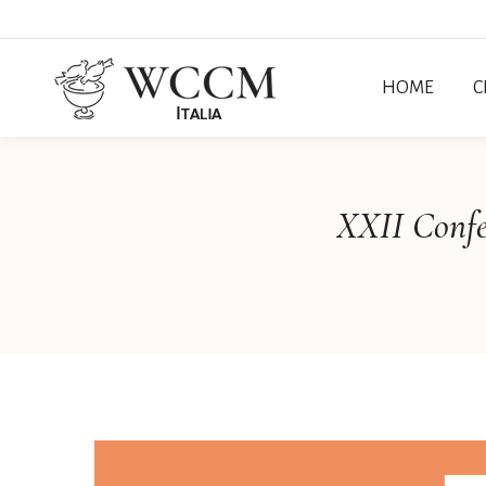
HOME
C
XXII Confe