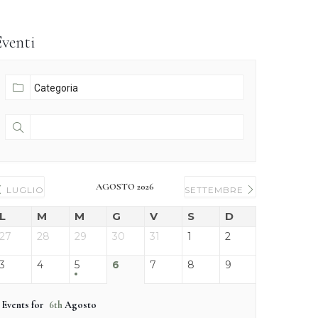
Eventi
AGOSTO 2026
LUGLIO
SETTEMBRE
L
M
M
G
V
S
D
27
28
29
30
31
1
2
3
4
5
6
7
8
9
Events for
6th
Agosto