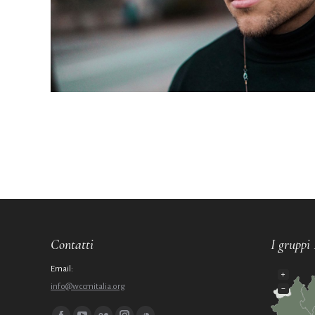
Contatti
I gruppi 
Email:
+
info@wccmitalia.org
−
Ci puoi trovare su: