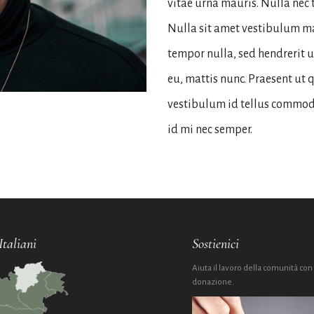
vitae urna mauris. Nulla nec t
Nulla sit amet vestibulum ma
tempor nulla, sed hendrerit 
eu, mattis nunc. Praesent ut
vestibulum id tellus commod
id mi nec semper.
Italiani
Sostienici
Aiuta il lavoro della comunità con
donazione.