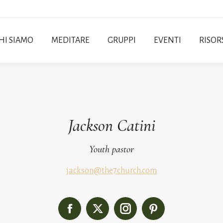
HI SIAMO
MEDITARE
GRUPPI
EVENTI
RISOR
Jackson Catini
Youth pastor
jackson@the7church.com
Facebook
X
Instagram
Pinterest