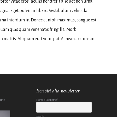
ortor vitae eros iaculis hendrerit aliquet non urna.
gna, eget pulvinar libero. Vestibulum vehicula
urna interdum in. Donec et nibh maximus, congue est
 quam quis quam venenatis fringilla. Morbi
o mattis. Aliquam erat volutpat. Aenean accumsan
Iscriviti alla newsletter
 una
Nome e Cognome*
Email*